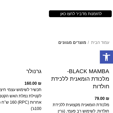
חנות מוצרי הדברה איכותיים
להזמנות מדביר לחצו כאן
עמוד הבית
מוצרים מגוונים
פתח סרגל נגישות
BLACK MAMBA-
גרנולר
מלכודת הומאנית ללכידת
160.00
₪
חולדות
תכשיר לשימוש עצמי חיצונ
לקטילת נמלת האש הקטנה
79.00
₪
מלכודת הומאנית מקצועית ללכידת
100ג')
חולדות. לשימוש רב פעמי. (גרין